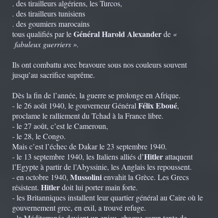
. des tirailleurs algériens, les Turcos,
. des tirailleurs tunisiens
. des goumiers marocains
Général Harold Alexander
tous qualifiés par le
de
«
fabuleux guerriers ».
Ils ont combattu avec bravoure sous nos couleurs souvent
jusqu’au sacrifice suprême.
Dès la fin de l’année, la guerre se prolonge en Afrique.
Félix Eboué
- le 26 août 1940, le gouverneur Général
,
proclame le ralliement du Tchad à la France libre.
- le 27 août, c’est le Cameroun,
- le 28, le Congo.
Mais c’est l’échec de Dakar le 23 septembre 1940.
Hitler
- le 13 septembre 1940, les Italiens alliés d’
attaquent
l’Egypte à partir de l’Abyssinie, les Anglais les repoussent.
Mussolini
- en octobre 1940,
envahit la Grèce. Les Grecs
Hitler
résistent.
doit lui porter main forte.
- les Britanniques installent leur quartier général au Caire où le
gouvernement grec, en exil, a trouvé refuge.
- la Méditerranée devient un enjeu, chaque camp tente de