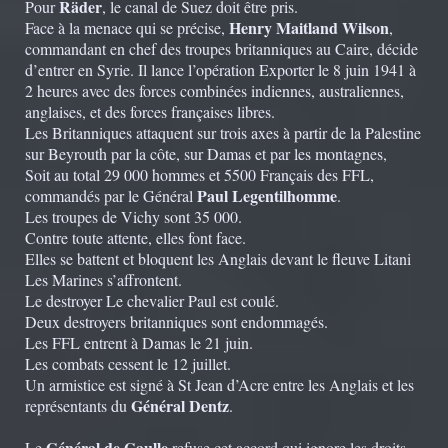
Räder
Pour
, le canal de Suez doit être pris.
Henry Maitland Wilson
Face à la menace qui se précise,
,
commandant en chef des troupes britanniques au Caire, décide
d’entrer en Syrie. Il lance l’opération Exporter le 8 juin 1941 à
2 heures avec des forces combinées indiennes, australiennes,
anglaises, et des forces françaises libres.
Les Britanniques attaquent sur trois axes à partir de la Palestine
sur Beyrouth par la côte, sur Damas et par les montagnes,
Soit au total 29 000 hommes et 5500 Français des FFL,
Paul Legentilhomme
commandés par le Général
.
Les troupes de Vichy sont 35 000.
Contre toute attente, elles font face.
Elles se battent et bloquent les Anglais devant le fleuve Litani
Les Marines s’affrontent.
Le destroyer Le chevalier Paul est coulé.
Deux destroyers britanniques sont endommagés.
Les FFL entrent à Damas le 21 juin.
Les combats cessent le 12 juillet.
Un armistice est signé à St Jean d’Acre entre les Anglais et les
Général Dentz
représentants du
.
Général de Gaulle
Le
refuse cet accord qui ignore les droits