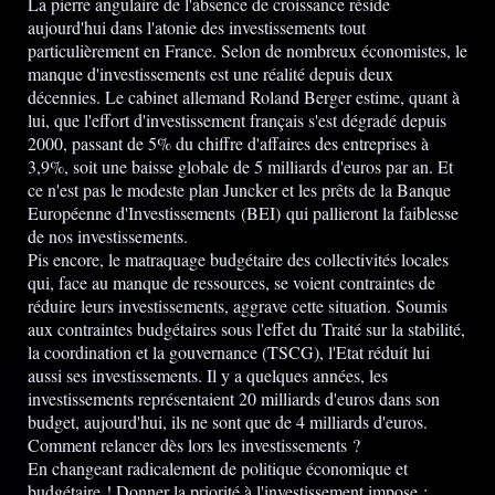
La pierre angulaire de l'absence de croissance réside
aujourd'hui dans l'atonie des investissements tout
particulièrement en France. Selon de nombreux économistes, le
manque d'investissements est une réalité depuis deux
décennies. Le cabinet allemand Roland Berger estime, quant à
lui, que l'effort d'investissement français s'est dégradé depuis
2000, passant de 5% du chiffre d'affaires des entreprises à
3,9%, soit une baisse globale de 5 milliards d'euros par an. Et
ce n'est pas le modeste plan Juncker et les prêts de la Banque
Européenne d'Investissements (BEI) qui pallieront la faiblesse
de nos investissements.
Pis encore, le matraquage budgétaire des collectivités locales
qui, face au manque de ressources, se voient contraintes de
réduire leurs investissements, aggrave cette situation. Soumis
aux contraintes budgétaires sous l'effet du Traité sur la stabilité,
la coordination et la gouvernance (TSCG), l'Etat réduit lui
aussi ses investissements. Il y a quelques années, les
investissements représentaient 20 milliards d'euros dans son
budget, aujourd'hui, ils ne sont que de 4 milliards d'euros.
Comment relancer dès lors les investissements ?
En changeant radicalement de politique économique et
budgétaire ! Donner la priorité à l'investissement impose :