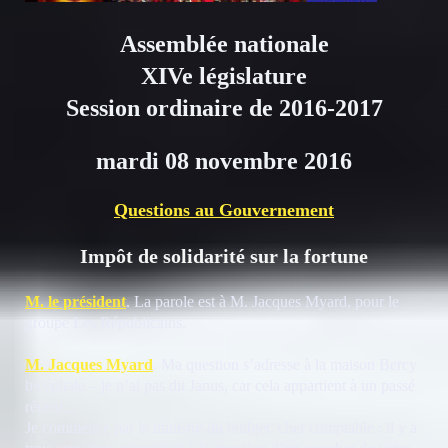
Assemblée nationale
XIV
e
législature
Session ordinaire de 2016-2017
mardi 08 novembre 2016
Questions au Gouvernement
Impôt de solidarité sur la fortune
M. le président
. La parole est à M. Jacques Myard, pour le
groupe Les Républicains.
M. Jacques Myard
. Ma question s’adresse à la maison Bercy
bicéphale – je n’ai pas dit Janus, car cela appartient à un passé
récent...
Je commence par le ministre du budget, chef comptable : il y a