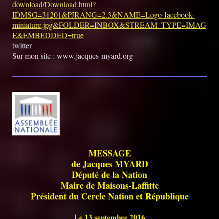
download/Download.html?
IDMSG=31201&PJRANG=2.3&NAME=Logo-facebook-
miniature.jpg&FOLDER=INBOX&STREAM_TYPE=IMAG
E&EMBEDDED=true
twitter
Sur mon site : www.jacques-myard.org
MESSAGE
de Jacques MYARD
Député de la Nation
Maire de Maisons-Laffitte
Président du Cercle Nation et République
Le 13 septembre 2016