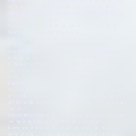
trois semaines, répondant à la question d’un membre de votre
majorité, ou du moins ce qu’il en reste, vous avez fait le
panégyrique d’un impôt mortifère pour l’économie française,
l’ISF – impôt sur la fortune.
En réalité, vous avez oublié que cet impôt est véritablement
destructeur du tissu économique de la
France.
(Applaudissements sur plusieurs bancs du groupe Les
Républicains. - Exclamations sur les bancs du groupe
socialiste, écologiste et républicain.)
C’est une machine
infernale qui a chassé hors de France 600 milliards d’euros
d’épargne des Français, qui ont été investis à l’étranger pour y
créer des emplois. La France est devenue championne du
monde dans l’exportation de capitaux en stock, devant les
États-Unis !
Monsieur le chef comptable de Bercy, apprenez l’économie et
relisez Marx qui savait, lui, ce qu’était le capital nécessaire à
une économie. Et on va dire, avec Karl Marx : « Vive le grand
capital » !
Ma première question est simple : quand allez-vous supprimer
cet impôt mortifère qui détruit l’emploi en France ?
Investir est primordial, mais il faut aller plus loin et savoir où
on va investir. La récente affaire Alstom montre à l’évidence