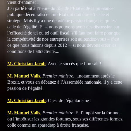
vient d’entamer !
J’ai parlé tout à l’heure du rôle de l’État et de la puissance
publique décentralisée – un État qui doit être efficace et
stratège. Mais il y a une deuxième passion française, qui est
celle de l’égalité. Et si nous pouvons avoir des discussion sur
l’efficacité de tel ou tel outil fiscal, s’il faut tout faire pour que
la compétitivité de nos entreprises soit au rendez-vous – c’est
ce que nous faisons depuis 2012 –, si nous devons créer les
conditions de l’attractivité,...
M. Christian Jacob
.
Avec le succès que l’on sait !
M. Manuel Valls
,
Premier ministre
. ...notamment après le
Brexit, et vous en débattez à l’Assemblée nationale, il y a cette
passion de l’égalité.
M. Christian Jacob
. C’est de l’égalitarisme !
M. Manuel Valls
,
Premier ministre
. Et l’impôt sur la fortune,
ou l’impôt sur les grandes fortunes, sous ses différentes formes,
colle comme un sparadrap à droite française.