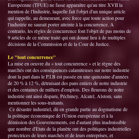
Européenne (TFUE) ne fasse apparaître qu'au titre XVII la
mention de l'Industrie, laquelle fait l'objet d'un unique article
qui rappelle, au demeurant, avec force que toute action pour
l'industrie ne saurait porter atteinte à la concurrence. A
contrario, les règles de concurrence font l'objet de pas moins de
9 articles de ce même traité qui ont donné lieu à de multiples
décisions de la Commission et de la Cour de Justice.
Le "tout concurrence"
La mise en oeuvre du « tout concurrence » et le règne des
marchés ont des conséquences calamiteuses sur notre industrie
dont la part dans le P.I.B est passée en une quinzaine d'années
de 20 % à 12 %, détruisant des pans entiers de notre industrie
et des centaines de milliers d'emplois. Des fleurons de notre
industrie ont ainsi disparu, Péchiney, Alcatel, Alstom, sans
mentionner les sous-traitants.
Ce désastre industriel, dû en grande partie au dogmatisme de
la politique économique de l'Union européenne et à la
démission des Gouvernements, est d'autant plus inadmissible
que nombre d'Etats de la planète ont des politiques industrielles
protectrices de leurs marchés et de leurs entreprises, et