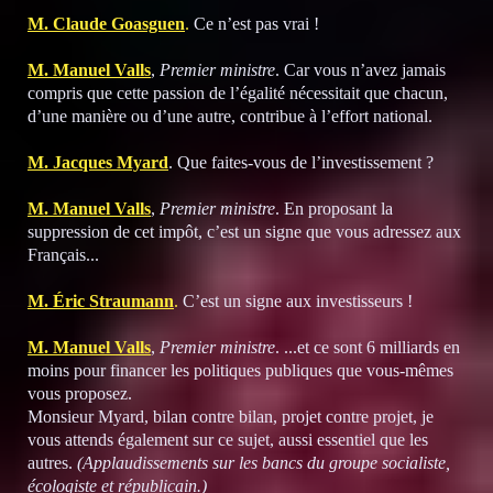
M. Claude Goasguen
.
Ce n’est pas vrai !
M. Manuel Valls
,
Premier ministre
. Car vous n’avez jamais
compris que cette passion de l’égalité nécessitait que chacun,
d’une manière ou d’une autre, contribue à l’effort national.
M. Jacques Myard
. Que faites-vous de l’investissement ?
M. Manuel Valls
,
Premier ministre
. En proposant la
suppression de cet impôt, c’est un signe que vous adressez aux
Français...
M. Éric Straumann
.
C’est un signe aux investisseurs !
M. Manuel Valls
,
Premier ministre
. ...et ce sont 6 milliards en
moins pour financer les politiques publiques que vous-mêmes
vous proposez.
Monsieur Myard, bilan contre bilan, projet contre projet, je
vous attends également sur ce sujet, aussi essentiel que les
autres.
(Applaudissements sur les bancs du groupe socialiste,
écologiste et républicain.)