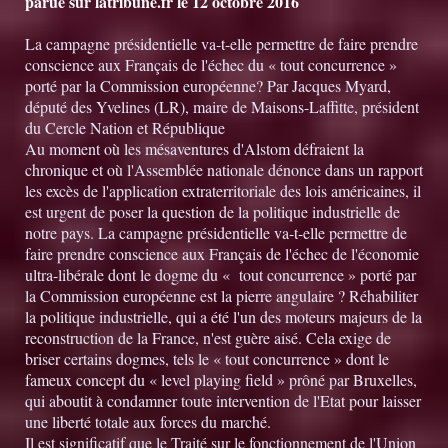
parue sur latribune.fr le 12 octobre 2016
La campagne présidentielle va-t-elle permettre de faire prendre
conscience aux Français de l'échec du « tout concurrence »
porté par la Commission européenne? Par Jacques Myard,
député des Yvelines (LR), maire de Maisons-Laffitte, président
du Cercle Nation et République
Au moment où les mésaventures d'Alstom défraient la
chronique et où l'Assemblée nationale dénonce dans un rapport
les excès de l'application extraterritoriale des lois américaines, il
est urgent de poser la question de la politique industrielle de
notre pays. La campagne présidentielle va-t-elle permettre de
faire prendre conscience aux Français de l'échec de l'économie
ultra-libérale dont le dogme du « tout concurrence » porté par
la Commission européenne est la pierre angulaire ? Réhabiliter
la politique industrielle, qui a été l'un des moteurs majeurs de la
reconstruction de la France, n'est guère aisé. Cela exige de
briser certains dogmes, tels le « tout concurrence » dont le
fameux concept du « level playing field » prôné par Bruxelles,
qui aboutit à condamner toute intervention de l'Etat pour laisser
une liberté totale aux forces du marché.
Il est significatif que le Traité sur le fonctionnement de l'Union