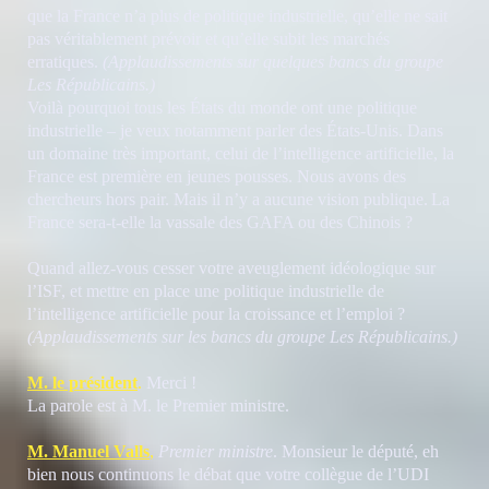
que la France n’a plus de politique industrielle, qu’elle ne sait
pas véritablement prévoir et qu’elle subit les marchés
erratiques.
(Applaudissements sur quelques bancs du groupe
Les Républicains.)
Voilà pourquoi tous les États du monde ont une politique
industrielle – je veux notamment parler des États-Unis. Dans
un domaine très important, celui de l’intelligence artificielle, la
France est première en jeunes pousses. Nous avons des
chercheurs hors pair. Mais il n’y a aucune vision publique.
La
France sera-t-elle la vassale des GAFA ou des Chinois ?
Quand allez-vous cesser votre aveuglement idéologique sur
l’ISF, et mettre en place une politique industrielle de
l’intelligence artificielle pour la croissance et l’emploi ?
(Applaudissements sur les bancs du groupe Les Républicains.)
M. le président
.
Merci !
La parole est à M. le Premier ministre.
M. Manuel Valls
,
Premier ministre
. Monsieur le député, eh
bien nous continuons le débat que votre collègue de l’UDI