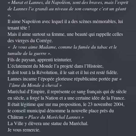
« Murat et Lannes, dit Napoléon, sont des braves, mais l’esprit
de Lannes l’a grandi au niveau de son courage c’est un géant
».
Il aime Napoléon avec lequel il a des scènes mémorables, lui
tenant tête !
Mais il aime surtout sa femme, une beauté qui rappelle celles
des vierges du Corrége.
« Je vous aime Madame, comme la fumée du tabac et le
tumulte de la guerre »
.
Fils de paysan, apprenti teinturier,
L’éclatement du Monde l’a projeté dans l’Histoire,
Il doit tout à la Révolution, il le sait et il lui est resté fidèle.
Lannes incarne l’épopée glorieuse républicaine portée par
«
l’âme du Monde à cheval »
Maréchal d’Empire, il représente ce sang français qui de siècle
en siècle, a forgé la Nation et a une certaine idée de la France.
Il était légitime que sur ma proposition, le 23 novembre 2004,
le conseil municipal dénomme la nouvelle place près du
Château
« Place du Maréchal Lannes »
La Ville y élèvera une statue du Maréchal.
Je vous remercie.
________________________________________