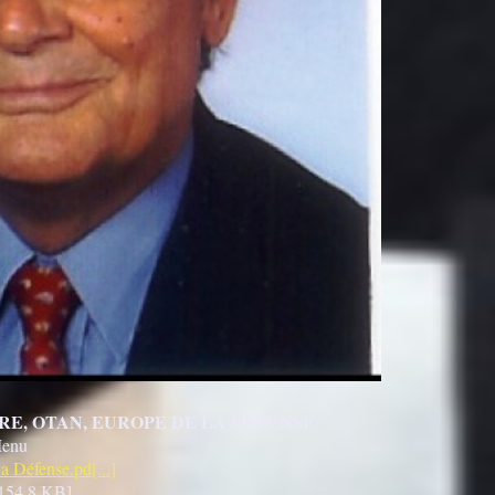
RE, OTAN, EUROPE DE LA DEFENSE
Menu
a Défense.pd[...]
154.8 KB]