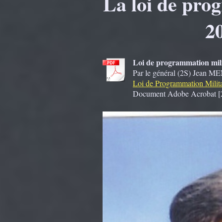
La loi de pro
2
Loi de programmation mili
Par le général (2S) Jean 
Loi de Programmation Milita
Document Adobe Acrobat [