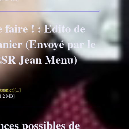
e faire ! : Edito de
nier (Envoyé par le
2SR Jean Menu)
stanier)[...]
1.2 MB]
ces possibles de