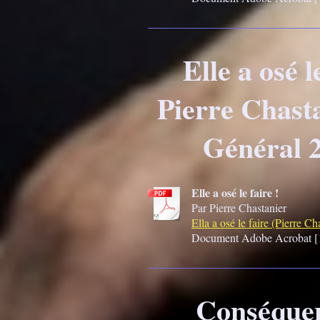
Elle a osé l
Pierre Chasta
Général 
Elle a osé le faire !
Par Pierre Chastanier
Ella a osé le faire (Pierre Cha
Document Adobe Acrobat [
Conséquen