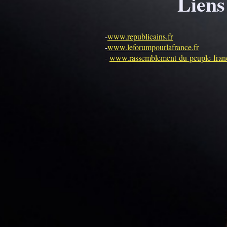
Liens
-
www.republicains.fr
-
www.leforumpourlafrance.fr
-
www.rassemblement-du-peuple-franc