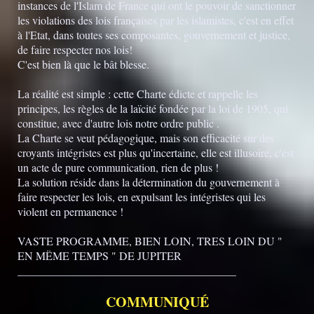
instances de l'Islam de France qui ont le pouvoir de sanctionner
les violations des lois françaises par les islamistes, c'est en effet
à l'Etat, dans toutes ses composantes, gouvernement et justice,
de faire respecter nos lois!
C'est bien là que le bât blesse.
La réalité est simple : cette Charte édicte et rappelle les
principes, les règles de la laïcité fondée par la loi de 1905, qui
constitue, avec d'autre lois notre ordre public .
La Charte se veut pédagogique, mais son efficacité sur des
croyants intégristes est plus qu'incertaine, elle est illusoire, c'est
un acte de pure communication, rien de plus !
La solution réside dans la détermination du gouvernement à
faire respecter les lois, en expulsant les intégristes qui les
violent en permanence !
VASTE PROGRAMME, BIEN LOIN, TRES LOIN DU "
EN MËME TEMPS " DE JUPITER
_______________________________________
COMMUNIQUÉ