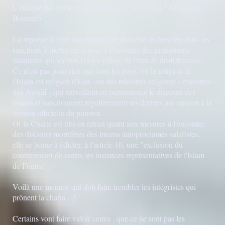
L'éthique fait partie de la politique et vice versa." Abdelhad
Boutaleb
La réponse à cette incompatibilité doit être recherchée dans les
sanctions à mettre en oeuvre à l'encontre des pratiquants
islamistes qui violent l'ordre public de l'état de droit français.
Ce n'est pas pour rien que tous les pays, où la religion de
l'Islam est religion d'Etat, ont des ministres religieux - ministres
des Awqāf - qui surveillent en permanence le discours des
imams et sanctionnent régulièrement les dérives par rapport à la
version officielle du pouvoir.
Or la Charte est très en retrait quant aux mesures à l'encontre
des discours mortifères des imams autoproclamés salafistes,
elle se borne à édicter, à l'article 10, une "exclusion du
contrevenant de toutes les instances représentatives de l'Islam
de France".
Voilà une menace qui doit faire trembler les intégristes qui
prônent la charia ...!
Certains vont faire valoir certes , que ce ne sont pas les