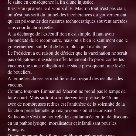
Je salue en conséquence la fin d'une injustice.
Il est vrai qu'après le discours d' E. Macron tout n'est pas clair,
on n'est pas sorti du tunnel des incohérences du gouvernement
qui est prisonnier des mesures technocratiques souvent arrêtées
sans coordination réelle.
A la décharge de l'exécutif rien n'est simple, il faut avoir
l'honnêteté de le reconnaitre, mais on a bien le sentiment que le
gouvernement suit le fil de l'eau, plus qu'il n'anticipe.
Le Président a eu raison de décider que la vaccination ne serait
pas obligatoire; il existe en effet tellement d'a priori contre les
vaccins que toute obligation à ce stade provoquerait une levée
de boucliers.
A terme les choses se modifieront au regard des résultats des
vaccins.
Comme toujours Emmanuel Macron ne prend pas le temps de
faire court. Mais surtout son intervention prolixe de 26 mn,
avec de nombreuses redites est l'antithèse de la solennité de la
fonction présidentielle qui exige concision et laconisme !
Sa faconde s'est une nouvelle fois enflammée en fin de discours
en un pathos lyrique, moralisateur et infantilisant pour les
Français.
Quand comprendra-t-il que son ithos et pathos ruine son