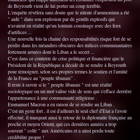
de Beyrouth vient de lui porter un coup terrible.
L'enquête révélera sans doute que le nitrate d'ammonium a été
" aidé " dans son explosion par de gentils explosifs qui
n'avaient en réalité qu'un lointain cousinage avec des feux
d'artifices ...
Une nouvelle fois la chaine des responsabilités risque fort de se
perdre dans les méandres obscures des milices communautaires
fortement armées dont le Liban a le secret ...
C'est dans ce contexte de crise politique et financière que le
Président de la République a décidé de se rendre à Beyrouth
pour témoigner, selon ses propres termes le soutien et l'amitié
de la France au "peuple libanais" .
Il reste à savoir si le " peuple libanais " est une réalité
sociologique ou un mot valise vide de sens qui s'efface derrière
l'appartenance à une communauté religieuse .
Emmanuel Macron a eu raison de se rendre au Liban .
C'est un geste fort , il est d'ailleurs le seul chef d'Etat a l'avoir
effectué, il marquait ainsi le retour de la diplomatie française au
proche et moyen Orient, qui ces dernières années a trop
souvent " collé " aux Américains et a ainsi perdu toute
crédibilité propre !