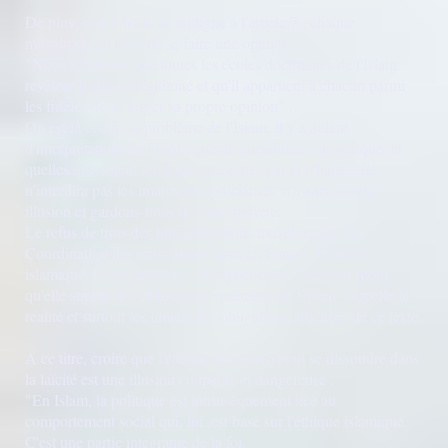
De plus, et la Charte le souligne à l'article 7 , chaque
musulman est libre de se faire une opinion :
"Nous affirmons que toutes les écoles doctrinales de l'Islam
revêtent la même légitimité et qu'il appartient à chacun parmi
les fidèles de se forger sa propre opinion" .
On est là coeur du problème de l'Islam, il y a autant
d'interprétations de l'Islam que de musulmans ou presque, et
quelles que soient les règles prescrites par la Charte, elle
n'interdira pas les imams autoproclamés, n'ayons aucune
illusion et gardons-nous de toute naïveté.
Le refus de trois des huit fédérations musulmanes - la
Coordination des musulmans turcs en France, l'Union
islamique, Foi et pratique - de signer cette Charte au motif
qu'elle stipule des obligations contraires au Coran, rappelle la
réalité et surtout les limites des obligations affichées de ce texte.
A ce titre, croire que l'éthique de l'islam peut se dissoudre dans
la laïcité est une illusion coupable et dangereuse :
"En Islam, la politique est intrinsèquement liée au
comportement social qui, lui ,est basé sur l'éthique islamique.
C'est une partie intégrante de la foi.