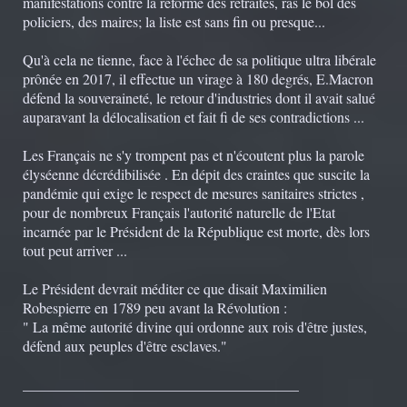
manifestations contre la réforme des retraites, ras le bol des
policiers, des maires; la liste est sans fin ou presque...
Qu'à cela ne tienne, face à l'échec de sa politique ultra libérale
prônée en 2017, il effectue un virage à 180 degrés, E.Macron
défend la souveraineté, le retour d'industries dont il avait salué
auparavant la délocalisation et fait fi de ses contradictions ...
Les Français ne s'y trompent pas et n'écoutent plus la parole
élyséenne décrédibilisée . En dépit des craintes que suscite la
pandémie qui exige le respect de mesures sanitaires strictes ,
pour de nombreux Français l'autorité naturelle de l'Etat
incarnée par le Président de la République est morte, dès lors
tout peut arriver ...
Le Président devrait méditer ce que disait Maximilien
Robespierre en 1789 peu avant la Révolution :
" La même autorité divine qui ordonne aux rois d'être justes,
défend aux peuples d'être esclaves."
______________________________________