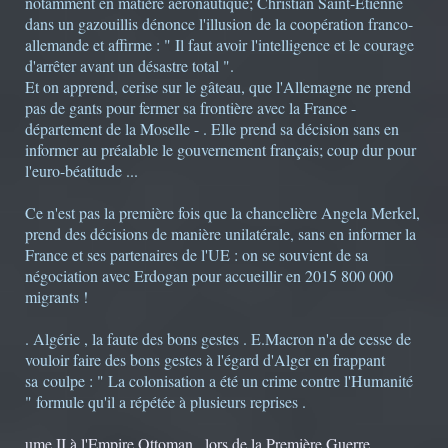
notamment en matière aéronautique; Christian Saint-Etienne
dans un gazouillis dénonce l'illusion de la coopération franco-
allemande et affirme : " Il faut avoir l'intelligence et le courage
d'arrêter avant un désastre total ".
Et on apprend, cerise sur le gâteau, que l'Allemagne ne prend
pas de gants pour fermer sa frontière avec la France -
département de la Moselle - . Elle prend sa décision sans en
informer au préalable le gouvernement français; coup dur pour
l'euro-béatitude ...
Ce n'est pas la première fois que la chancelière Angela Merkel,
prend des décisions de manière unilatérale, sans en informer la
France et ses partenaires de l'UE : on se souvient de sa
négociation avec Erdogan pour accueillir en 2015 800 000
migrants !
. Algérie , la faute des bons gestes . E.Macron n'a de cesse de
vouloir faire des bons gestes à l'égard d'Alger en frappant
sa coulpe : " La colonisation a été un crime contre l'Humanité
" formule qu'il a répétée à plusieurs reprises .
ume II à l'Empire Ottoman , lors de la Première Guerre