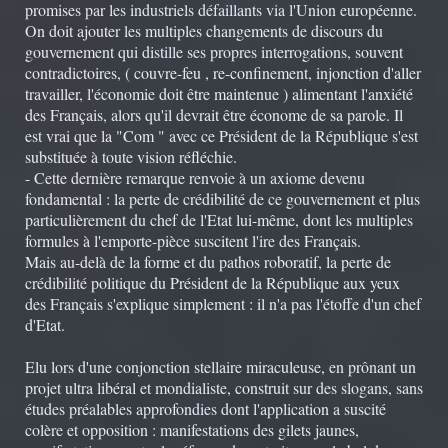
promises par les industriels défaillants via l'Union européenne.
On doit ajouter les multiples changements de discours du
gouvernement qui distille ses propres interrogations, souvent
contradictoires, ( couvre-feu , re-confinement, injonction d'aller
travailler, l'économie doit être maintenue ) alimentant l'anxiété
des Français, alors qu'il devrait être économe de sa parole. Il
est vrai que la "Com " avec ce Président de la République s'est
substituée à toute vision réfléchie.
- Cette dernière remarque renvoie à un axiome devenu
fondamental : la perte de crédibilité de ce gouvernement et plus
particulièrement du chef de l'Etat lui-même, dont les multiples
formules à l'emporte-pièce suscitent l'ire des Français.
Mais au-delà de la forme et du pathos roboratif, la perte de
crédibilité politique du Président de la République aux yeux
des Français s'explique simplement : il n'a pas l'étoffe d'un chef
d'Etat.
Elu lors d'une conjonction stellaire miraculeuse, en prônant un
projet ultra libéral et mondialiste, construit sur des slogans, sans
études préalables approfondies dont l'application a suscité
colère et opposition : manifestations des gilets jaunes,