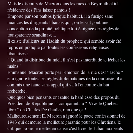
Mais le discours de Macron dans les rues de Beyrouth et à la
résidence des Pins laisse pantois !
Emporté par son pathos lyrique habituel, il a fustigé sans
nuances les dirigeants libanais qui , on le sait , ont une
conception de la probité politique fort éloignée des règles de
transparence scandinave...
Il existe d'ailleurs un Hadith du prophète qui semble avoir été
repris en pratique par toutes les confessions religieuses
libanaises :
" Quand tu distribue du miel, il n'est pas interdit de te lécher les
mains "
Emmanuel Macron porté par l'émotion de la rue s'est " lâché "
et a ignoré toutes les règles diplomatiques de la courtoisie, il a
commis une faute sans appel qui va à l'encontre du but
recherché.
Quelques bien pensants ont salué la hardiesse des propos du
Président de République la comparant au " Vive le Quebec
libre " de Charles De Gaulle, rien que ça !
Malheureusement E. Macron a ignoré le pacte confessionnel de
1943 qui demeure la meilleure garantie pour les Chrétiens, le
critiquer voire le mettre en cause c'est livrer le Liban aux seuls