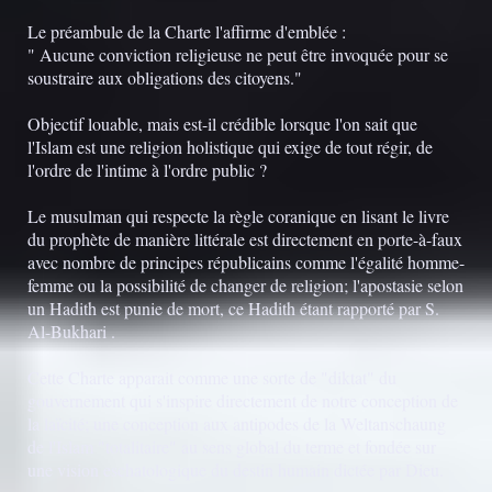
Le préambule de la Charte l'affirme d'emblée :
" Aucune conviction religieuse ne peut être invoquée pour se
soustraire aux obligations des citoyens."
Objectif louable, mais est-il crédible lorsque l'on sait que
l'Islam est une religion holistique qui exige de tout régir, de
l'ordre de l'intime à l'ordre public ?
Le musulman qui respecte la règle coranique en lisant le livre
du prophète de manière littérale est directement en porte-à-faux
avec nombre de principes républicains comme l'égalité homme-
femme ou la possibilité de changer de religion; l'apostasie selon
un Hadith est punie de mort, ce Hadith étant rapporté par S.
Al-Bukhari .
Cette Charte apparait comme une sorte de "diktat" du
gouvernement qui s'inspire directement de notre conception de
la laïcité; une conception aux antipodes de la Weltanschaung
de l'Islam "totalitaire" au sens global du terme et fondée sur
une vision eschatologique du destin humain dictée par Dieu.