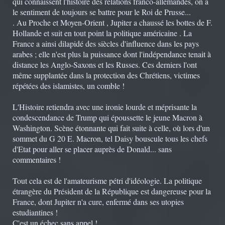
qui connaissent l'histoire des relations franco-allemandes, on a
le sentiment de toujours se battre pour le Roi de Prusse...
. Au Proche et Moyen-Orient , Jupiter a chaussé les bottes de F.
Hollande et suit en tout point la politique américaine . La
France a ainsi dilapidé des siècles d'influence dans les pays
arabes ; elle n'est plus la puissance dont l'indépendance tenait à
distance les Anglo-Saxons et les Russes. Ces derniers l'ont
même supplantée dans la protection des Chrétiens, victimes
répétées des islamistes, un comble !
L'Histoire retiendra avec une ironie lourde et méprisante la
condescendance de Trump qui époussette le jeune Macron à
Washington. Scène étonnante qui fait suite à celle, où lors d'un
sommet du G 20 E. Macron, tel Daisy bouscule tous les chefs
d'Etat pour aller se placer auprès de Donald... sans
commentaires !
Tout cela est de l'amateurisme pétri d'idéologie. La politique
étrangère du Président de la République est dangereuse pour la
France, dont Jupiter n'a cure, enfermé dans ses utopies
estudiantines !
C'est un échec sans appel !