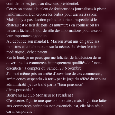
confidentielles jusqu'au discours présidentiel.
Certes on connait le talent de fouineur des journalistes à pister
l'information, à en croiser les bribes pour arriver à savoir.
Mais il n'y a pas d'action politique forte et respectée si le
château est le lieu de tous les murmures en coulisse où les
bavards lâchent à tour de rôle des informations pour asseoir
leur importance égotique.
Au début de son mandat E.Macron avait mis en garde ses
ministres et collaborateurs sur la nécessité d'éviter le miroir
médiatique , échec patent !
Sur le fond, je ne peux que me féliciter de la décision de ré-
ouverture des commerces improprement qualifiés de " non-
essentiels" à compter du Samedi 28 Novembre.
J'ai moi-même pris un arrêté d'ouverture de ces commerces,
arrêté certes suspendu - à tort - par le juge du référé du tribunal
administratif; je fus traité par la "bien pensance"
d'irresponsable !
Bienvenu au club Monsieur le Président !
C'est certes là juste une question de date , mais l'injustice faites
aux commerces prétendus non essentiels, est, elle bien réelle
car intemporelle !