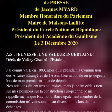
de PRESSE
de Jacques MYARD
Membre Honoraire du Parlement
Maire de Maisons-Laffitte
Président du Cercle Nation et République
Président de l'Académie du Gaullisme
Le 3 Décembre 2020
A/S : JEUNESSE, UNE VALEUR INCERTAINE !
Décès de Valéry Giscard d'Estaing .
J'ai connu VGE en 1993, alors qu'il présidait la Commission
des Affaires Etrangères de l'Assemblée nationale où je siégeais
lors de mon premier mandat de député .
Nos relations étaient très courtoises, mais je ne lui cédais rien
sur mes positions sur la construction européenne; je me
rappelle même que Raymond Barre également membre de la
commission m'avait soutenu sur divers points lors de nos
échanges.
Un jour, après une séance de la commission, je me rends à une